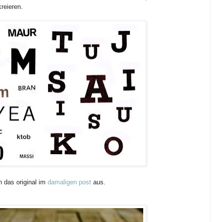
reieren.
h das original im
damaligen post
aus.