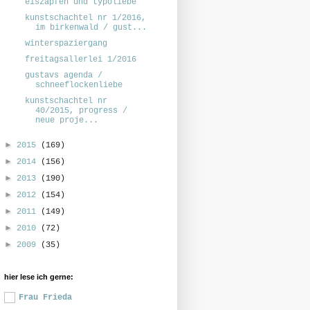
eiszapfen und typoliebe
kunstschachtel nr 1/2016,
im birkenwald / gust...
winterspaziergang
freitagsallerlei 1/2016
gustavs agenda /
schneeflockenliebe
kunstschachtel nr
40/2015, progress /
neue proje...
►
2015
(169)
►
2014
(156)
►
2013
(190)
►
2012
(154)
►
2011
(149)
►
2010
(72)
►
2009
(35)
hier lese ich gerne:
Frau Frieda