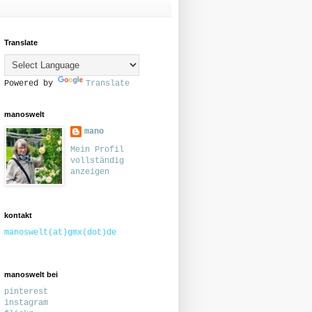
Translate
Powered by
Translate
manoswelt
mano
Mein Profil
vollständig
anzeigen
kontakt
manoswelt(at)gmx(dot)de
manoswelt bei
pinterest
instagram