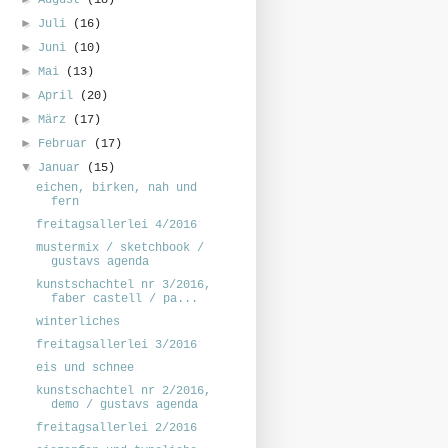
►
Juli
(16)
►
Juni
(10)
►
Mai
(13)
►
April
(20)
►
März
(17)
►
Februar
(17)
▼
Januar
(15)
eichen, birken, nah und
fern
freitagsallerlei 4/2016
mustermix / sketchbook /
gustavs agenda
kunstschachtel nr 3/2016,
faber castell / pa...
winterliches
freitagsallerlei 3/2016
eis und schnee
kunstschachtel nr 2/2016,
demo / gustavs agenda
freitagsallerlei 2/2016