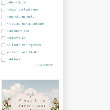
Lebenslinien
-neuer Gartentraum-
Augensterns Welt
Kristina Maria Schaper
dieTauschlade
3hefecit.eu
De tante van Tjorven
Müllerin Art Studio
nahtlust
Alle anzeigen
*