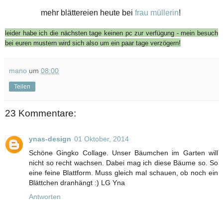
mehr blättereien heute bei
frau müllerin
!
leider habe ich die nächsten tage keinen pc zur verfügung - mein besuch
bei euren mustern wird sich also um ein paar tage verzögern!
mano
um
08:00
Teilen
23 Kommentare:
ynas-design
01 Oktober, 2014
Schöne Gingko Collage. Unser Bäumchen im Garten will
nicht so recht wachsen. Dabei mag ich diese Bäume so. So
eine feine Blattform. Muss gleich mal schauen, ob noch ein
Blättchen dranhängt :) LG Yna
Antworten