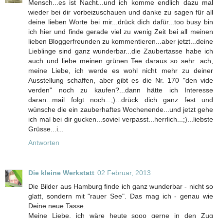
Mensch...es ist Nacht...und ich komme endlich dazu mal
wieder bei dir vorbeizuschauen und danke zu sagen für all
deine lieben Worte bei mir...drück dich dafür...too busy bin
ich hier und finde gerade viel zu wenig Zeit bei all meinen
lieben Bloggerfreunden zu kommentieren...aber jetzt...deine
Lieblinge sind ganz wunderbar...die Zaubertasse habe ich
auch und liebe meinen grünen Tee daraus so sehr...ach,
meine Liebe, ich werde es wohl nicht mehr zu deiner
Ausstellung schaffen, aber gibt es die Nr. 170 "den vide
verden" noch zu kaufen?...dann hätte ich Interesse
daran...mail folgt noch...;)...drück dich ganz fest und
wünsche die ein zauberhaftes Wochenende...und jetzt gehe
ich mal bei dir gucken...soviel verpasst...herrlich...;)...liebste
Grüsse...i...
Antworten
Die kleine Werkstatt
02 Februar, 2013
Die Bilder aus Hamburg finde ich ganz wunderbar - nicht so
glatt, sondern mit "rauer See". Das mag ich - genau wie
Deine neue Tasse.
Meine Liebe, ich wäre heute sooo gerne in den Zug